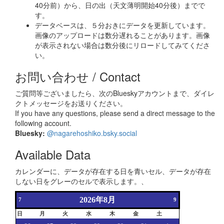
40分前）から、日の出（天文薄明開始40分後）までで
す。
データベースは、５分おきにデータを更新しています。
画像のアップロードは数分遅れることがあります。画像
が表示されない場合は数分後にリロードしてみてくださ
い。
お問い合わせ / Contact
ご質問等ございましたら、次のBlueskyアカウントまで、ダイレ
クトメッセージをお送りください。
If you have any questions, please send a direct message to the
following account.
Bluesky:
@nagarehoshiko.bsky.social
Available Data
カレンダーに、データが存在する日を青いセル、データが存在
しない日をグレーのセルで表示します。、
2026年8月
7
9
日
月
火
水
木
金
土