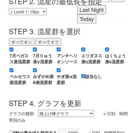
STEP 2. 流星の最低長を指定
STEP 3. 流星群を選択
7月ペガス
7月りゅう
アンチヘリ
エリダヌス
はくちょう
ス座流星群
座γ流星群
オンソース
座η流星群
座κ流星群
ペルセウス
みずがめ座
やぎ座α流
該当なし
座流星群
δ南流星群
星群
STEP 4. グラフを更新
グラフの種類
※ 日別、時間
帯別のみ
Y軸の最大値を指定する
※ 日別、時間帯別の