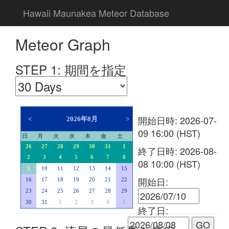
Hawaii Maunakea Meteor Database
Meteor Graph
STEP 1: 期間を指定
開始日時:
2026-07-
<
2026年8月
>
09 16:00
(HST)
日
月
火
水
木
金
土
26
27
28
29
30
31
1
終了日時:
2026-08-
2
3
4
5
6
7
8
08 10:00
(HST)
9
10
11
12
13
14
15
開始日:
16
17
18
19
20
21
22
23
24
25
26
27
28
29
30
31
1
2
3
4
5
終了日: